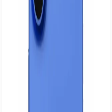
IP16-128-BLK
Menge
1
−
+
Direkt kaufen
In den Warenkorb
✓ Abholung: heute abholbereit in Hamburg-Wilhelmsburg (Mo–Sa
09:30–20:00)
✓ Versand: Zustellung in 1–3 Werktagen innerhalb Deutschlands
128 GB Speicher – ausreichend für Fotos, Apps & Videos
Hochwertige Kamera für gestochen scharfe Bilder
Schneller Apple Chip für flüssige Performance
Modernes, elegantes Design in Schwarz
Großes, brillantes Display
Abholung im Store oder versicherter Versand innerhalb
Deutschlands.
Sichere Zahlung mit Karte oder PayPal. Preise inkl. gesetzlicher
MwSt.