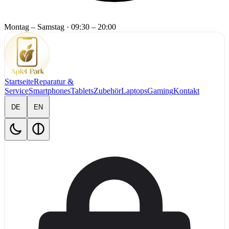
Montag – Samstag
·
09:30 – 20:00
Startseite
Reparatur &
Service
Smartphones
Tablets
Zubehör
Laptops
Gaming
Kontakt
DE
EN