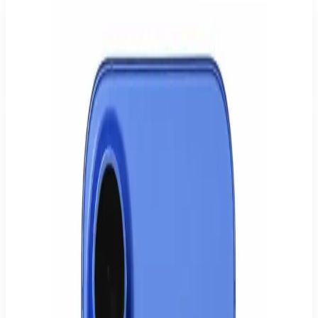
Häufige Fragen
Ist das iPhone 16 128GB Schwarz neu und originalverpackt?
Welche Garantie und welches Rückgaberecht habe ich?
Kann ich das Gerät in Hamburg abholen?
Wie kann ich bezahlen?
Für wen eignet sich das iPhone 16?
Business & Vielnutzer
Zuverlässige Leistung, lange Akkulaufzeit und sichere Entsperrung
für den Arbeitsalltag.
Foto & Video
Starke Kamera für Fotos, Videos und Social Media – direkt aus der
Hosentasche.
Gaming & Performance
Flüssige Darstellung und schnelle Chips für Spiele und
anspruchsvolle Apps.