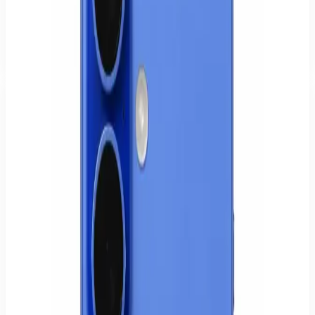
Alltag & Familie
Einfache Bedienung, regelmäßige Updates und bei uns geprüft mit
Garantie.
Apple
-
18
%
Versiegelt
iPhone 16 128GB Schwarz
Leistungsstarkes Apple Smartphone mit modernem Design & Top-
Kamera
779,00 €
949,00 €
Verfügbarkeit
2 Stück auf Lager
Modell
iPhone 16
SKU