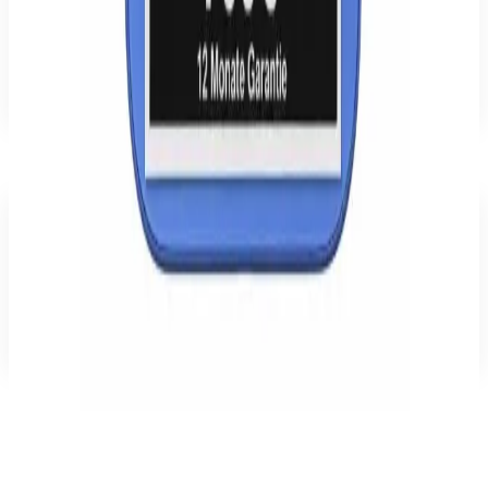
WhatsApp
Jetzt anfragen
Lieferung, Rückgabe & Widerruf
779,00 €
−
18
%
Kaufen
Warenkorb
Bewertungen
Für dieses Produkt gibt es noch keine Bewertungen. Sei die erste
Person, die eine schreibt.
Bewertung schreiben
Empfehlungen
Ähnliche Produkte
BMW M Carbon Tricolor Line MagSafe Schutzhülle für iPhone 16