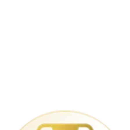
– Schwarz
Hüllen (sonstige)
39,99 €
iPhone 16 128GB
779,00 €
Apple iPhone 16 128 GB
Open-Box
779,00 €
Apple iPhone 16 256 GB
Open-Box
799,00 €