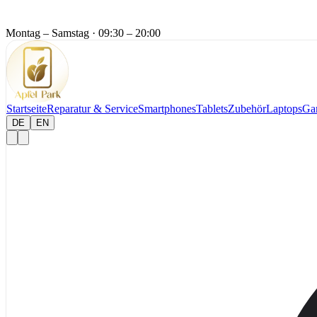
Montag – Samstag
·
09:30 – 20:00
Startseite
Reparatur & Service
Smartphones
Tablets
Zubehör
Laptops
Ga
DE
EN